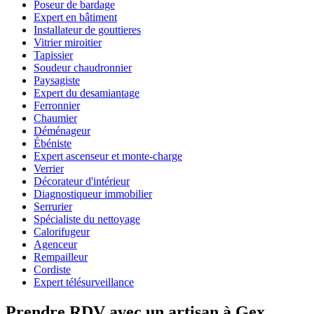
Poseur de bardage
Expert en bâtiment
Installateur de gouttieres
Vitrier miroitier
Tapissier
Soudeur chaudronnier
Paysagiste
Expert du desamiantage
Ferronnier
Chaumier
Déménageur
Ébéniste
Expert ascenseur et monte-charge
Verrier
Décorateur d'intérieur
Diagnostiqueur immobilier
Serrurier
Spécialiste du nettoyage
Calorifugeur
Agenceur
Rempailleur
Cordiste
Expert télésurveillance
Prendre RDV avec un artisan à Gex