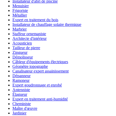
Installateur d'abri de piscine
Menuisier
Frigoriste
Métallier
Expert en traitement du bois
Installateur de chauffage solaire thermique
Marbrier
Staffeur ornemaniste
Architecte d'intérieur
Acousticien
Tailleur de pierre
Zingueur
Démolisseur
Câbleur d'équipements électriques
Géomètre topographe
Canalisateur expert assainissement
Dépanneur
Ramoneur
Expert goudronnage et enrobé
Antenniste
Élagueur
Expert en traitement anti-humidité
Cheministe
Maître d'œuvre
Jardinier