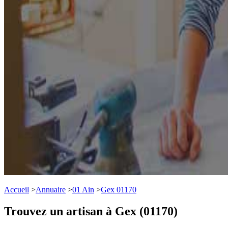
Accueil
>
Annuaire
>
01 Ain
>
Gex 01170
Trouvez un artisan à Gex (01170)