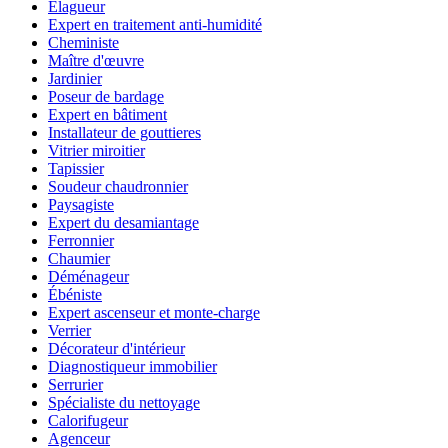
Élagueur
Expert en traitement anti-humidité
Cheministe
Maître d'œuvre
Jardinier
Poseur de bardage
Expert en bâtiment
Installateur de gouttieres
Vitrier miroitier
Tapissier
Soudeur chaudronnier
Paysagiste
Expert du desamiantage
Ferronnier
Chaumier
Déménageur
Ébéniste
Expert ascenseur et monte-charge
Verrier
Décorateur d'intérieur
Diagnostiqueur immobilier
Serrurier
Spécialiste du nettoyage
Calorifugeur
Agenceur