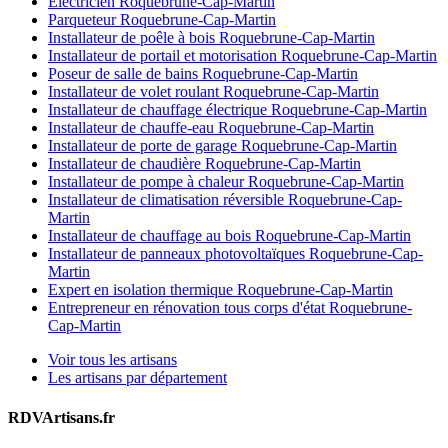
Électricien Roquebrune-Cap-Martin
Parqueteur Roquebrune-Cap-Martin
Installateur de poêle à bois Roquebrune-Cap-Martin
Installateur de portail et motorisation Roquebrune-Cap-Martin
Poseur de salle de bains Roquebrune-Cap-Martin
Installateur de volet roulant Roquebrune-Cap-Martin
Installateur de chauffage électrique Roquebrune-Cap-Martin
Installateur de chauffe-eau Roquebrune-Cap-Martin
Installateur de porte de garage Roquebrune-Cap-Martin
Installateur de chaudière Roquebrune-Cap-Martin
Installateur de pompe à chaleur Roquebrune-Cap-Martin
Installateur de climatisation réversible Roquebrune-Cap-
Martin
Installateur de chauffage au bois Roquebrune-Cap-Martin
Installateur de panneaux photovoltaïques Roquebrune-Cap-
Martin
Expert en isolation thermique Roquebrune-Cap-Martin
Entrepreneur en rénovation tous corps d'état Roquebrune-
Cap-Martin
Voir tous les artisans
Les artisans par département
RDVArtisans.fr