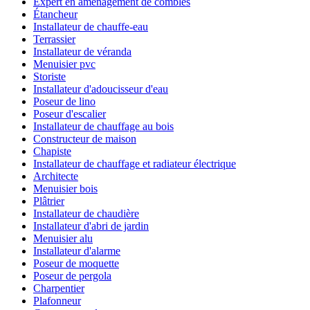
Expert en aménagement de combles
Étancheur
Installateur de chauffe-eau
Terrassier
Installateur de véranda
Menuisier pvc
Storiste
Installateur d'adoucisseur d'eau
Poseur de lino
Poseur d'escalier
Installateur de chauffage au bois
Constructeur de maison
Chapiste
Installateur de chauffage et radiateur électrique
Architecte
Menuisier bois
Plâtrier
Installateur de chaudière
Installateur d'abri de jardin
Menuisier alu
Installateur d'alarme
Poseur de moquette
Poseur de pergola
Charpentier
Plafonneur