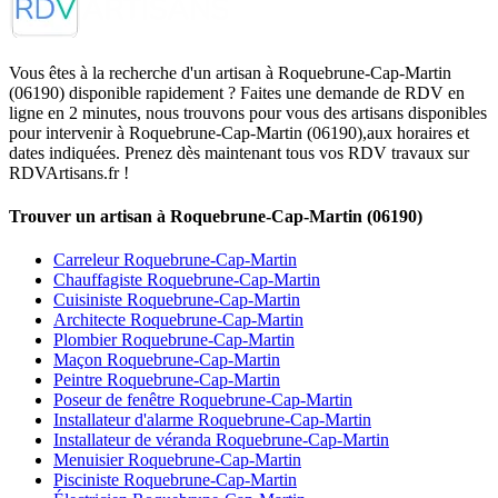
Vous êtes à la recherche d'un artisan à Roquebrune-Cap-Martin
(06190) disponible rapidement ? Faites une demande de RDV en
ligne en 2 minutes, nous trouvons pour vous des artisans disponibles
pour intervenir à Roquebrune-Cap-Martin (06190),aux horaires et
dates indiquées. Prenez dès maintenant tous vos RDV travaux sur
RDVArtisans.fr !
Trouver un artisan à Roquebrune-Cap-Martin (06190)
Carreleur Roquebrune-Cap-Martin
Chauffagiste Roquebrune-Cap-Martin
Cuisiniste Roquebrune-Cap-Martin
Architecte Roquebrune-Cap-Martin
Plombier Roquebrune-Cap-Martin
Maçon Roquebrune-Cap-Martin
Peintre Roquebrune-Cap-Martin
Poseur de fenêtre Roquebrune-Cap-Martin
Installateur d'alarme Roquebrune-Cap-Martin
Installateur de véranda Roquebrune-Cap-Martin
Menuisier Roquebrune-Cap-Martin
Pisciniste Roquebrune-Cap-Martin