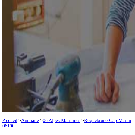
Accueil
>
Annuaire
>
06 Alpes-Maritimes
>
Roquebrune-Cap-Martin
06190