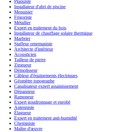
Plaquiste
Installateur d'abri de piscine
Menuisier
Frigoriste
Métallier
Expert en traitement du bois
Installateur de chauffage solaire thermique
Marbrier
Staffeur ornemaniste
Architecte d'intérieur
Acousticien
Tailleur de pierre
Zingueur
Démolisseur
Câbleur d'équipements électriques
Géomètre topographe
Canalisateur expert assainissement
Dépanneur
Ramoneur
Expert goudronnage et enrobé
Antenniste
Élagueur
Expert en traitement anti-humidité
Cheministe
Maître d'œuvre