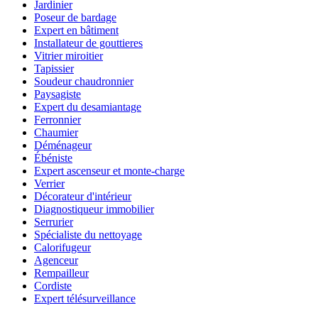
Jardinier
Poseur de bardage
Expert en bâtiment
Installateur de gouttieres
Vitrier miroitier
Tapissier
Soudeur chaudronnier
Paysagiste
Expert du desamiantage
Ferronnier
Chaumier
Déménageur
Ébéniste
Expert ascenseur et monte-charge
Verrier
Décorateur d'intérieur
Diagnostiqueur immobilier
Serrurier
Spécialiste du nettoyage
Calorifugeur
Agenceur
Rempailleur
Cordiste
Expert télésurveillance