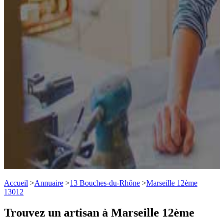
Accueil
>
Annuaire
>
13 Bouches-du-Rhône
>
Marseille 12ème
13012
Trouvez un artisan à Marseille 12ème