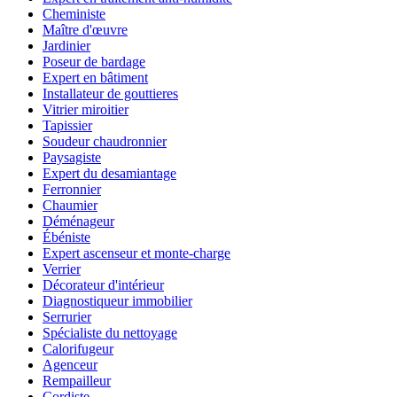
Cheministe
Maître d'œuvre
Jardinier
Poseur de bardage
Expert en bâtiment
Installateur de gouttieres
Vitrier miroitier
Tapissier
Soudeur chaudronnier
Paysagiste
Expert du desamiantage
Ferronnier
Chaumier
Déménageur
Ébéniste
Expert ascenseur et monte-charge
Verrier
Décorateur d'intérieur
Diagnostiqueur immobilier
Serrurier
Spécialiste du nettoyage
Calorifugeur
Agenceur
Rempailleur
Cordiste