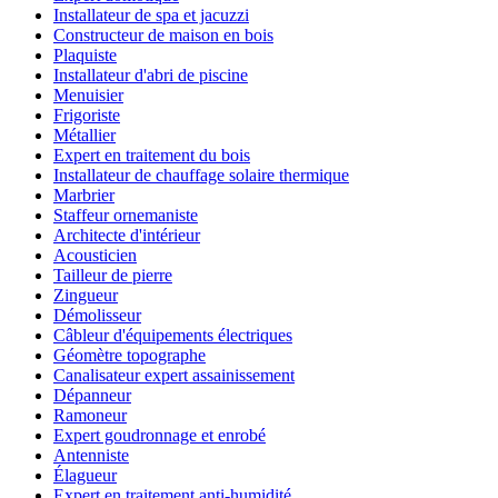
Installateur de spa et jacuzzi
Constructeur de maison en bois
Plaquiste
Installateur d'abri de piscine
Menuisier
Frigoriste
Métallier
Expert en traitement du bois
Installateur de chauffage solaire thermique
Marbrier
Staffeur ornemaniste
Architecte d'intérieur
Acousticien
Tailleur de pierre
Zingueur
Démolisseur
Câbleur d'équipements électriques
Géomètre topographe
Canalisateur expert assainissement
Dépanneur
Ramoneur
Expert goudronnage et enrobé
Antenniste
Élagueur
Expert en traitement anti-humidité