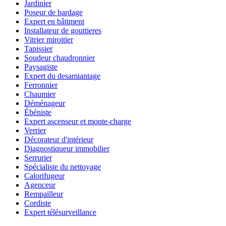
Jardinier
Poseur de bardage
Expert en bâtiment
Installateur de gouttieres
Vitrier miroitier
Tapissier
Soudeur chaudronnier
Paysagiste
Expert du desamiantage
Ferronnier
Chaumier
Déménageur
Ébéniste
Expert ascenseur et monte-charge
Verrier
Décorateur d'intérieur
Diagnostiqueur immobilier
Serrurier
Spécialiste du nettoyage
Calorifugeur
Agenceur
Rempailleur
Cordiste
Expert télésurveillance