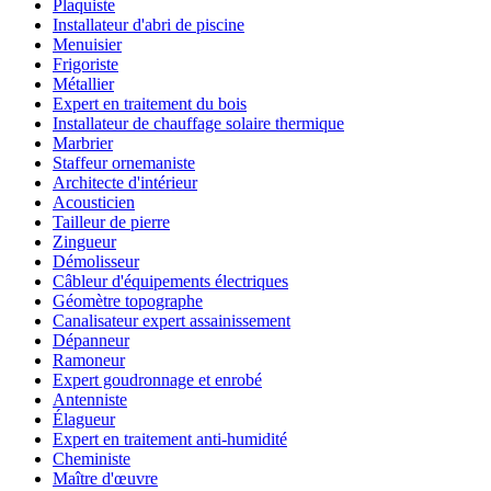
Plaquiste
Installateur d'abri de piscine
Menuisier
Frigoriste
Métallier
Expert en traitement du bois
Installateur de chauffage solaire thermique
Marbrier
Staffeur ornemaniste
Architecte d'intérieur
Acousticien
Tailleur de pierre
Zingueur
Démolisseur
Câbleur d'équipements électriques
Géomètre topographe
Canalisateur expert assainissement
Dépanneur
Ramoneur
Expert goudronnage et enrobé
Antenniste
Élagueur
Expert en traitement anti-humidité
Cheministe
Maître d'œuvre