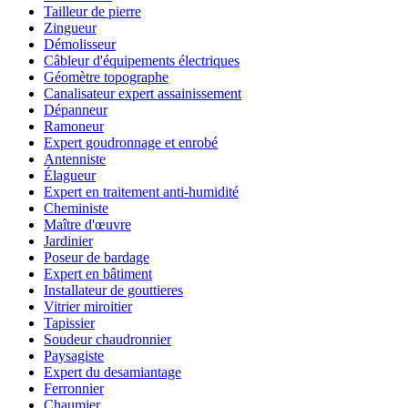
Tailleur de pierre
Zingueur
Démolisseur
Câbleur d'équipements électriques
Géomètre topographe
Canalisateur expert assainissement
Dépanneur
Ramoneur
Expert goudronnage et enrobé
Antenniste
Élagueur
Expert en traitement anti-humidité
Cheministe
Maître d'œuvre
Jardinier
Poseur de bardage
Expert en bâtiment
Installateur de gouttieres
Vitrier miroitier
Tapissier
Soudeur chaudronnier
Paysagiste
Expert du desamiantage
Ferronnier
Chaumier