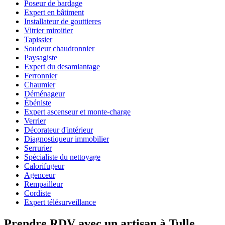
Poseur de bardage
Expert en bâtiment
Installateur de gouttieres
Vitrier miroitier
Tapissier
Soudeur chaudronnier
Paysagiste
Expert du desamiantage
Ferronnier
Chaumier
Déménageur
Ébéniste
Expert ascenseur et monte-charge
Verrier
Décorateur d'intérieur
Diagnostiqueur immobilier
Serrurier
Spécialiste du nettoyage
Calorifugeur
Agenceur
Rempailleur
Cordiste
Expert télésurveillance
Prendre RDV avec un artisan à Tulle