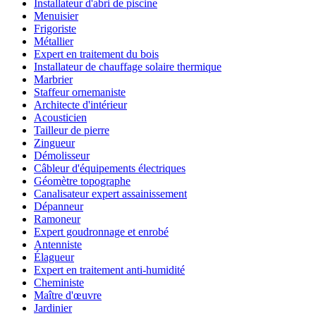
Installateur d'abri de piscine
Menuisier
Frigoriste
Métallier
Expert en traitement du bois
Installateur de chauffage solaire thermique
Marbrier
Staffeur ornemaniste
Architecte d'intérieur
Acousticien
Tailleur de pierre
Zingueur
Démolisseur
Câbleur d'équipements électriques
Géomètre topographe
Canalisateur expert assainissement
Dépanneur
Ramoneur
Expert goudronnage et enrobé
Antenniste
Élagueur
Expert en traitement anti-humidité
Cheministe
Maître d'œuvre
Jardinier