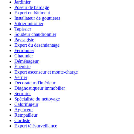
Jardinier
Poseur de bardage
Expert en bâtiment
Installateur de gouttieres
Vitrier miroitier
Tapissier
Soudeur chaudronnier
Paysagiste
Expert du desamiantage
Ferronnier
Chaumier
Déménageur
Ébéniste
Expert ascenseur et monte-charge
Verrier
Décorateur d'intérieur
Diagnostiqueur immobilier
Serrurier
Spécialiste du nettoyage
Calorifugeur
Agenceur
Rempailleur
Cordiste
Expert télésurveillance