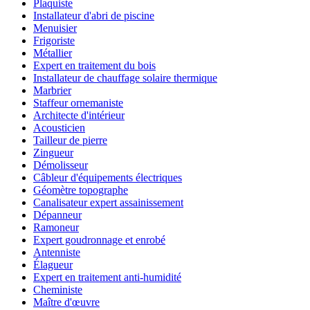
Plaquiste
Installateur d'abri de piscine
Menuisier
Frigoriste
Métallier
Expert en traitement du bois
Installateur de chauffage solaire thermique
Marbrier
Staffeur ornemaniste
Architecte d'intérieur
Acousticien
Tailleur de pierre
Zingueur
Démolisseur
Câbleur d'équipements électriques
Géomètre topographe
Canalisateur expert assainissement
Dépanneur
Ramoneur
Expert goudronnage et enrobé
Antenniste
Élagueur
Expert en traitement anti-humidité
Cheministe
Maître d'œuvre