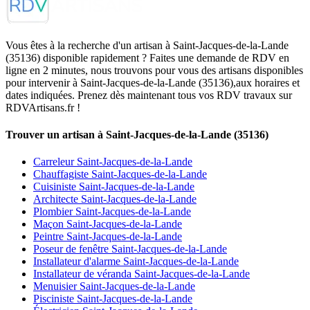
Vous êtes à la recherche d'un artisan à Saint-Jacques-de-la-Lande
(35136) disponible rapidement ? Faites une demande de RDV en
ligne en 2 minutes, nous trouvons pour vous des artisans disponibles
pour intervenir à Saint-Jacques-de-la-Lande (35136),aux horaires et
dates indiquées. Prenez dès maintenant tous vos RDV travaux sur
RDVArtisans.fr !
Trouver un artisan à Saint-Jacques-de-la-Lande (35136)
Carreleur Saint-Jacques-de-la-Lande
Chauffagiste Saint-Jacques-de-la-Lande
Cuisiniste Saint-Jacques-de-la-Lande
Architecte Saint-Jacques-de-la-Lande
Plombier Saint-Jacques-de-la-Lande
Maçon Saint-Jacques-de-la-Lande
Peintre Saint-Jacques-de-la-Lande
Poseur de fenêtre Saint-Jacques-de-la-Lande
Installateur d'alarme Saint-Jacques-de-la-Lande
Installateur de véranda Saint-Jacques-de-la-Lande
Menuisier Saint-Jacques-de-la-Lande
Pisciniste Saint-Jacques-de-la-Lande