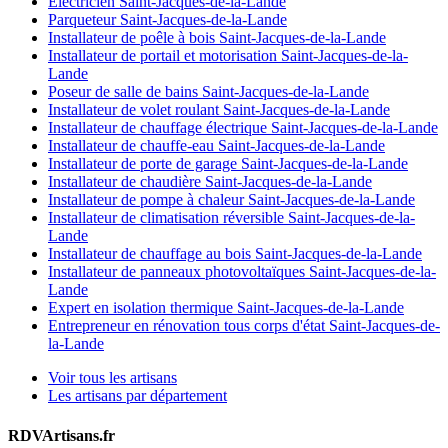
Électricien Saint-Jacques-de-la-Lande
Parqueteur Saint-Jacques-de-la-Lande
Installateur de poêle à bois Saint-Jacques-de-la-Lande
Installateur de portail et motorisation Saint-Jacques-de-la-
Lande
Poseur de salle de bains Saint-Jacques-de-la-Lande
Installateur de volet roulant Saint-Jacques-de-la-Lande
Installateur de chauffage électrique Saint-Jacques-de-la-Lande
Installateur de chauffe-eau Saint-Jacques-de-la-Lande
Installateur de porte de garage Saint-Jacques-de-la-Lande
Installateur de chaudière Saint-Jacques-de-la-Lande
Installateur de pompe à chaleur Saint-Jacques-de-la-Lande
Installateur de climatisation réversible Saint-Jacques-de-la-
Lande
Installateur de chauffage au bois Saint-Jacques-de-la-Lande
Installateur de panneaux photovoltaïques Saint-Jacques-de-la-
Lande
Expert en isolation thermique Saint-Jacques-de-la-Lande
Entrepreneur en rénovation tous corps d'état Saint-Jacques-de-
la-Lande
Voir tous les artisans
Les artisans par département
RDVArtisans.fr