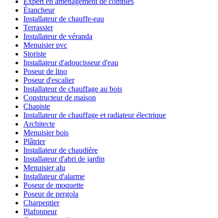
Expert en aménagement de combles
Étancheur
Installateur de chauffe-eau
Terrassier
Installateur de véranda
Menuisier pvc
Storiste
Installateur d'adoucisseur d'eau
Poseur de lino
Poseur d'escalier
Installateur de chauffage au bois
Constructeur de maison
Chapiste
Installateur de chauffage et radiateur électrique
Architecte
Menuisier bois
Plâtrier
Installateur de chaudière
Installateur d'abri de jardin
Menuisier alu
Installateur d'alarme
Poseur de moquette
Poseur de pergola
Charpentier
Plafonneur