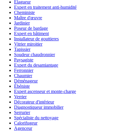
Élagueur
Expert en traitement anti-humidité
Cheministe
Maître d'œuvre
Jardinier
Poseur de bardage
Expert en bâtiment
Installateur de gouttieres
Vitrier miroitier
Tapissier
Soudeur chaudronnier
Paysagiste
Expert du desamiantage
Ferronnier
Chaumier
Déménageur
Ébéniste
Expert ascenseur et monte-charge
Verrier
Décorateur d'intérieur
Diagnostiqueur immobilier
Serrurier
Spécialiste du nettoyage
Calorifugeur
Agenceur