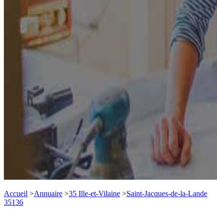
Accueil
>
Annuaire
>
35 Ille-et-Vilaine
>
Saint-Jacques-de-la-Lande
35136