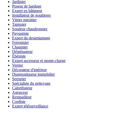
Jardinier
Poseur de bardage
Expert en bâtiment
Installateur de gouttieres
Vitrier miroitier
Tapissier
Soudeur chaudronnier
Paysagiste
Expert du desamiantage
Ferronnier
Chaumier
Déménageur
Ébéniste
Expert ascenseur et monte-charge
Verrier
Décorateur d'intérieur
Diagnostiqueur immobilier
Serrurier
Spécialiste du nettoyage
Calorifugeur
Agenceur
Rempailleur
Cordiste
Expert télésurveillance