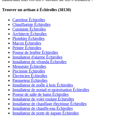
Trouver un artisan à Échirolles (38130)
Carreleur Échirolles
Chauffagiste Échirolles
Cuisiniste Échirolles
Architecte Échirolles
Plombier Échirolles
Maçon Échirolles
Peintre Échirolles
Poseur de fenêtre Échirolles
Installateur d'alarme Échirolles
Installateur de véranda Échirolles
Menuisier Échirolles
Pisciniste Échirolles
Électricien Échirolles
Parqueteur Échirolles
Installateur de poêle à bois Échirolles
Installateur de portail et motorisation Échirolles
Poseur de salle de bains Échirolles
Installateur de volet roulant Échirolles
Installateur de chauffage électrique Échirolles
Installateur de chauffe-eau Échirolles
Installateur de porte de garage Échirolles