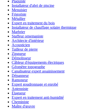
Plaquiste
Installateur d'abri de piscine
Menuisier
Frigoriste
Métallier
Expert en traitement du bois
Installateur de chauffage solaire thermique
Marbrier
Staffeur ornemaniste
Architecte d'intérieur
Acousticien
Tailleur de pierre
Zingueur
Démolisseur
Câbleur d'équipements électriques
Géomètre topographe
Canalisateur expert assainissement
Dépanneur
Ramoneur
Expert goudronnage et enrobé
Antenniste
Élagueur
Expert en traitement anti-humidité
Cheministe
Maître d'œuvre