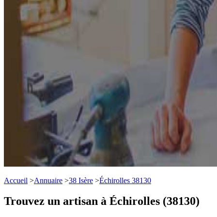
Accueil
>
Annuaire
>
38 Isère
>
Échirolles 38130
Trouvez un artisan à Échirolles (38130)