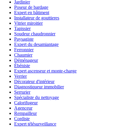
Jardinier
Poseur de bardage
Expert en bâtiment
Installateur de gouttieres
Vitrier miroitier
Tapissier
Soudeur chaudronnier
Paysagiste
Expert du desamiantage
Ferronnier
Chaumier
Déménageur
Ébéniste
Expert ascenseur et monte-charge
Verrier
Décorateur d'intérieur
Diagnostiqueur immobilier
Serrurier
Spécialiste du nettoyage
Calorifugeur
Agenceur
Rempailleur
Cordiste
Expert télésurveillance