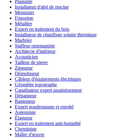
Plaquiste
Installateur d'abri de piscine
Menuisier
Frigoriste
Métallier
Expert en traitement du bois
Installateur de chauffage solaire thermique
Marbrier
Staffeur ornemaniste
Architecte d'intérieur
Acousticien
Tailleur de pierre
Zingueur
Démolisseur
Câbleur d'équipements électriques
Géomètre topographe
Canalisateur expert assainissement
Dépanneur
Ramoneur
Expert goudronnage et enrobé
Antenniste
Élagueur
Expert en traitement anti-humidité
Cheministe
Maître d'œuvre