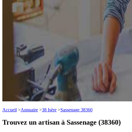
Accueil
>
Annuaire
>
38 Isère
>
Sassenage 38360
Trouvez un artisan à Sassenage (38360)