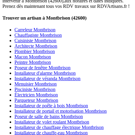
intervenir à Montbrison (42600),aux horaires et dates indiquées.
Prenez dès maintenant tous vos RDV travaux sur RDVArtisans.fr !
Trouver un artisan à Montbrison (42600)
Carreleur Montbrison
Chauffagiste Montbrison
Cuisiniste Montbrison
Architecte Montbrison
Plombier Montbrison
Maçon Montbrison
Peintre Montbrison
Poseur de fenêtre Montbrison
Installateur d'alarme Montbrison
Installateur de véranda Montbrison
Menuisier Montbrison
Pisciniste Montbrison
Électricien Montbrison
Parqueteur Montbrison
Installateur de poêle à bois Montbrison
Installateur de portail et motorisation Montbrison
Poseur de salle de bains Montbrison
Installateur de volet roulant Montbrison
Installateur de chauffage électrique Montbrison
Installateur de chauffe-eau Montbrison