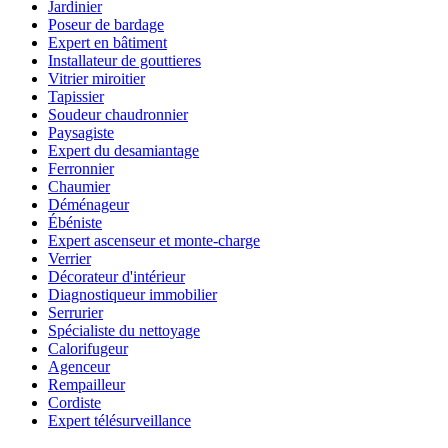
Jardinier
Poseur de bardage
Expert en bâtiment
Installateur de gouttieres
Vitrier miroitier
Tapissier
Soudeur chaudronnier
Paysagiste
Expert du desamiantage
Ferronnier
Chaumier
Déménageur
Ébéniste
Expert ascenseur et monte-charge
Verrier
Décorateur d'intérieur
Diagnostiqueur immobilier
Serrurier
Spécialiste du nettoyage
Calorifugeur
Agenceur
Rempailleur
Cordiste
Expert télésurveillance