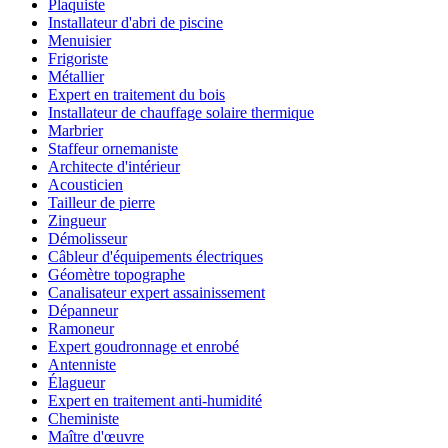
Plaquiste
Installateur d'abri de piscine
Menuisier
Frigoriste
Métallier
Expert en traitement du bois
Installateur de chauffage solaire thermique
Marbrier
Staffeur ornemaniste
Architecte d'intérieur
Acousticien
Tailleur de pierre
Zingueur
Démolisseur
Câbleur d'équipements électriques
Géomètre topographe
Canalisateur expert assainissement
Dépanneur
Ramoneur
Expert goudronnage et enrobé
Antenniste
Élagueur
Expert en traitement anti-humidité
Cheministe
Maître d'œuvre