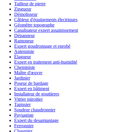
Tailleur de pierre
Zingueur
Démolisseur
Câbleur d'équipements électriques
Géomètre topographe
Canalisateur expert assainissement
Dépanneur
Ramoneur
Expert goudronnage et enrobé
Antenniste
Élagueur
Expert en traitement anti-humidité
Cheministe
Maître d'œuvre
Jardinier
Poseur de bardage
Expert en bâtiment
Installateur de gouttieres
Vitrier miroitier
Tapissier
Soudeur chaudronnier
Paysagiste
Expert du desamiantage
Ferronnier
Chaumier