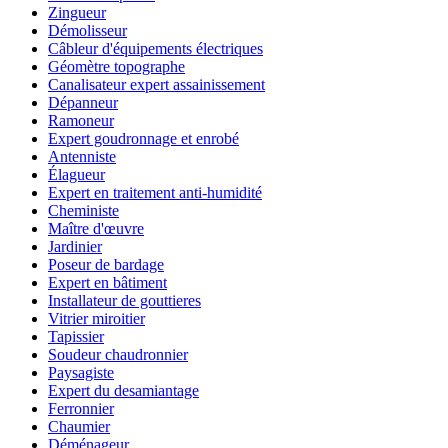
Zingueur
Démolisseur
Câbleur d'équipements électriques
Géomètre topographe
Canalisateur expert assainissement
Dépanneur
Ramoneur
Expert goudronnage et enrobé
Antenniste
Élagueur
Expert en traitement anti-humidité
Cheministe
Maître d'œuvre
Jardinier
Poseur de bardage
Expert en bâtiment
Installateur de gouttieres
Vitrier miroitier
Tapissier
Soudeur chaudronnier
Paysagiste
Expert du desamiantage
Ferronnier
Chaumier
Déménageur