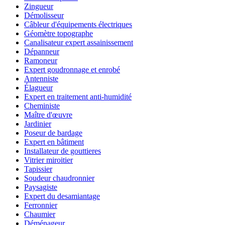
Zingueur
Démolisseur
Câbleur d'équipements électriques
Géomètre topographe
Canalisateur expert assainissement
Dépanneur
Ramoneur
Expert goudronnage et enrobé
Antenniste
Élagueur
Expert en traitement anti-humidité
Cheministe
Maître d'œuvre
Jardinier
Poseur de bardage
Expert en bâtiment
Installateur de gouttieres
Vitrier miroitier
Tapissier
Soudeur chaudronnier
Paysagiste
Expert du desamiantage
Ferronnier
Chaumier
Déménageur