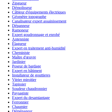
Zingueur
Démolisseur
Câbleur d'équipements électriques
Géomètre topographe
Canalisateur expert assainissement
Dépanneur
Ramoneur
Expert goudronnage et enrobé
Antenniste
Élagueur
Expert en traitement anti-humidité
Cheministe
Maître d'œuvre
Jardinier
Poseur de bardage
Expert en bâtiment
Installateur de gouttieres
Vitrier miroitier
Tapissier
Soudeur chaudronnier
Paysagiste
Expert du desamiantage
Ferronnier
Chaumier
Déménageur