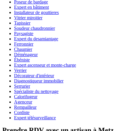
Poseur de bardage
Expert en bâtiment
Installateur de gouttieres
Vitrier miroitier
Tapissier
Soudeur chaudronnier
Paysagiste
Expert du desamiantage
Ferronnier
Chaumier
Déménageur
Ébéniste
Expert ascenseur et monte-charge
Verrier
Décorateur d'intérieur
Diagnostiqueur immobilier
Serrurier
Spécialiste du nettoyage
Calorifugeur
Agenceur
Rempailleur
Cordiste
Expert télésurveillance
Prendre RDV avec un artisan à Metz