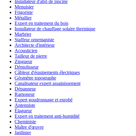
Installateur d'abri de piscine
Menuisier
Frigoriste
Métallier
Expert en traitement du bois
Installateur de chauffage solaire thermique
Marbrier
Staffeur ornemaniste
Architecte d'intérieur
Acousticien
Tailleur de pierre
Zingueur
Démolisseur
Câbleur d'équipements électriques
Géomètre topographe
Canalisateur expert assainissement
Dépanneur
Ramoneur
Expert goudronnage et enrobé
Antenniste
Élagueur
Expert en traitement anti-humidité
Cheministe
Maître d'œuvre
Jardinier