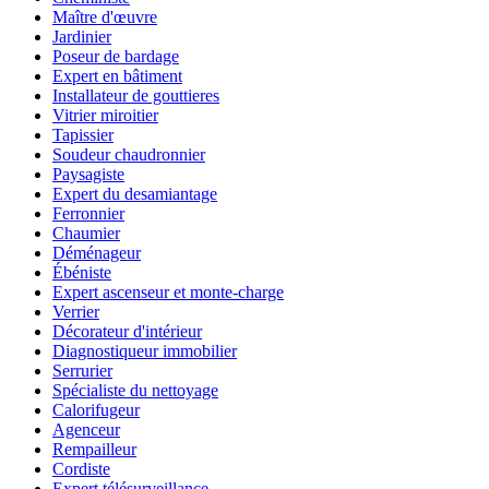
Maître d'œuvre
Jardinier
Poseur de bardage
Expert en bâtiment
Installateur de gouttieres
Vitrier miroitier
Tapissier
Soudeur chaudronnier
Paysagiste
Expert du desamiantage
Ferronnier
Chaumier
Déménageur
Ébéniste
Expert ascenseur et monte-charge
Verrier
Décorateur d'intérieur
Diagnostiqueur immobilier
Serrurier
Spécialiste du nettoyage
Calorifugeur
Agenceur
Rempailleur
Cordiste
Expert télésurveillance