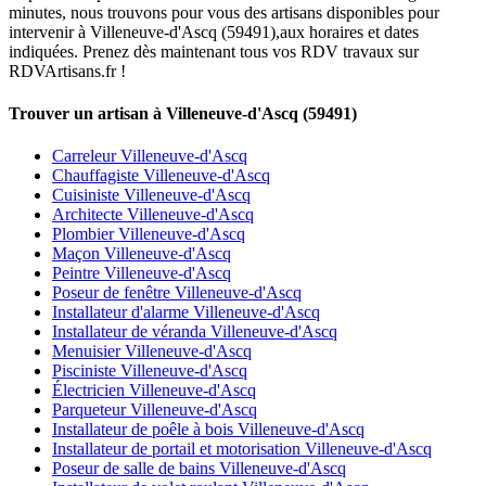
minutes, nous trouvons pour vous des artisans disponibles pour
intervenir à Villeneuve-d'Ascq (59491),aux horaires et dates
indiquées. Prenez dès maintenant tous vos RDV travaux sur
RDVArtisans.fr !
Trouver un artisan à Villeneuve-d'Ascq (59491)
Carreleur Villeneuve-d'Ascq
Chauffagiste Villeneuve-d'Ascq
Cuisiniste Villeneuve-d'Ascq
Architecte Villeneuve-d'Ascq
Plombier Villeneuve-d'Ascq
Maçon Villeneuve-d'Ascq
Peintre Villeneuve-d'Ascq
Poseur de fenêtre Villeneuve-d'Ascq
Installateur d'alarme Villeneuve-d'Ascq
Installateur de véranda Villeneuve-d'Ascq
Menuisier Villeneuve-d'Ascq
Pisciniste Villeneuve-d'Ascq
Électricien Villeneuve-d'Ascq
Parqueteur Villeneuve-d'Ascq
Installateur de poêle à bois Villeneuve-d'Ascq
Installateur de portail et motorisation Villeneuve-d'Ascq
Poseur de salle de bains Villeneuve-d'Ascq