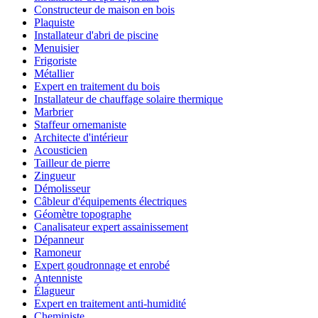
Constructeur de maison en bois
Plaquiste
Installateur d'abri de piscine
Menuisier
Frigoriste
Métallier
Expert en traitement du bois
Installateur de chauffage solaire thermique
Marbrier
Staffeur ornemaniste
Architecte d'intérieur
Acousticien
Tailleur de pierre
Zingueur
Démolisseur
Câbleur d'équipements électriques
Géomètre topographe
Canalisateur expert assainissement
Dépanneur
Ramoneur
Expert goudronnage et enrobé
Antenniste
Élagueur
Expert en traitement anti-humidité
Cheministe