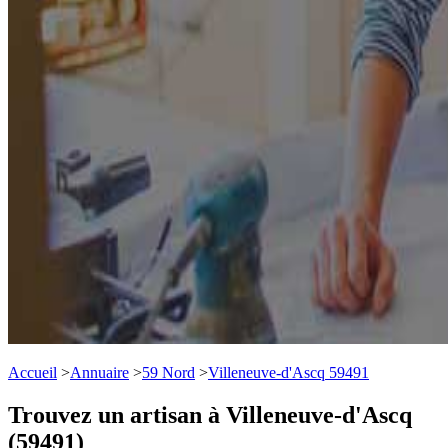
Accueil
>
Annuaire
>
59 Nord
>
Villeneuve-d'Ascq 59491
Trouvez un artisan à Villeneuve-d'Ascq
(59491)