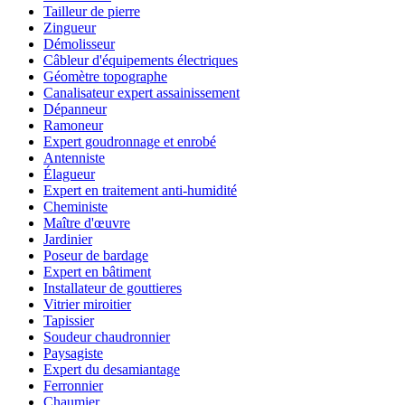
Tailleur de pierre
Zingueur
Démolisseur
Câbleur d'équipements électriques
Géomètre topographe
Canalisateur expert assainissement
Dépanneur
Ramoneur
Expert goudronnage et enrobé
Antenniste
Élagueur
Expert en traitement anti-humidité
Cheministe
Maître d'œuvre
Jardinier
Poseur de bardage
Expert en bâtiment
Installateur de gouttieres
Vitrier miroitier
Tapissier
Soudeur chaudronnier
Paysagiste
Expert du desamiantage
Ferronnier
Chaumier