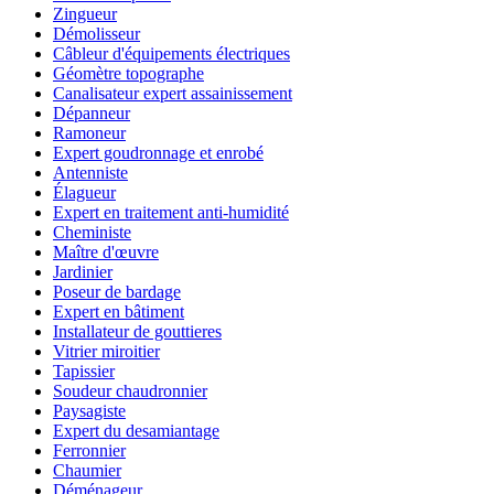
Zingueur
Démolisseur
Câbleur d'équipements électriques
Géomètre topographe
Canalisateur expert assainissement
Dépanneur
Ramoneur
Expert goudronnage et enrobé
Antenniste
Élagueur
Expert en traitement anti-humidité
Cheministe
Maître d'œuvre
Jardinier
Poseur de bardage
Expert en bâtiment
Installateur de gouttieres
Vitrier miroitier
Tapissier
Soudeur chaudronnier
Paysagiste
Expert du desamiantage
Ferronnier
Chaumier
Déménageur