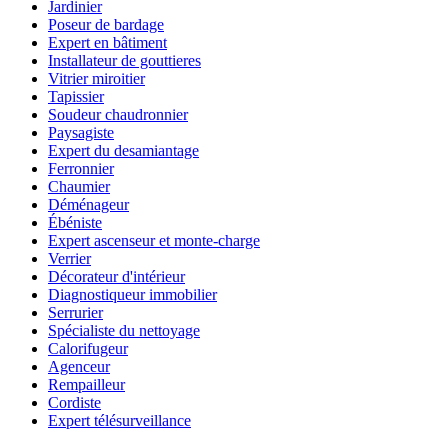
Jardinier
Poseur de bardage
Expert en bâtiment
Installateur de gouttieres
Vitrier miroitier
Tapissier
Soudeur chaudronnier
Paysagiste
Expert du desamiantage
Ferronnier
Chaumier
Déménageur
Ébéniste
Expert ascenseur et monte-charge
Verrier
Décorateur d'intérieur
Diagnostiqueur immobilier
Serrurier
Spécialiste du nettoyage
Calorifugeur
Agenceur
Rempailleur
Cordiste
Expert télésurveillance