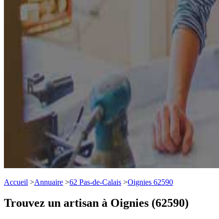
Accueil
>
Annuaire
>
62 Pas-de-Calais
>
Oignies 62590
Trouvez un artisan à Oignies (62590)