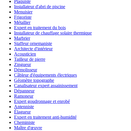
Plaquiste
Installateur d'abri de piscine
Menuisier
Frigoriste
Métallier
Expert en traitement du bois
Installateur de chauffage solaire thermique
Marbrier
Staffeur ornemaniste
Architecte d'intérieur
Acousticien
Tailleur de pierre
Zingueur
Démolisseur
Câbleur d'équipements électriques
Géomètre topographe
Canalisateur expert assainissement
Dépanneur
Ramoneur
Expert goudronnage et enrobé
Antenniste
Élagueur
Expert en traitement anti-humidité
Cheministe
Maître d'œuvre