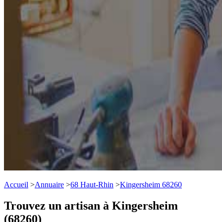
Accueil
>
Annuaire
>
68 Haut-Rhin
>
Kingersheim 68260
Trouvez un artisan à Kingersheim
(68260)