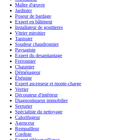
Maître d'œuvre
Jardinier
Poseur de bardage
Expert en bâtiment
Installateur de gouttieres
Vitrier miroitier
Tapissier
Soudeur chaudronnier
Paysagiste
Expert du desamiantage
Ferronnier
Chaumier
Déménageur
Ébéniste
Expert ascenseur et monte-charge
Verrier
Décorateur d'intérieur
Diagnostiqueur immobilier
Serrurier
Spécialiste du nettoyage
Calorifugeur
Agenceur
Rempailleur
Cordiste
Expert télésurveillance