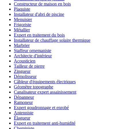
Constructeur de maison en bois
Plaquiste
Installateur d'abri de piscine
Menuisier
Frigoriste
Métallier
Expert en traitement du bois
Installateur de chauffage solaire thermique
Marbrier
Staffeur ornemaniste
Architecte d'intérieur
Acousticien
Tailleur de pierre
Zingueur
Démolisseur
Câbleur d'équipements électriques
Géomètre topographe
Canalisateur expert assainissement
Dépanneur
Ramoneur
Expert goudronnage et enrobé
Antenniste
Élagueur
Expert en traitement anti-humidité
Cheministe