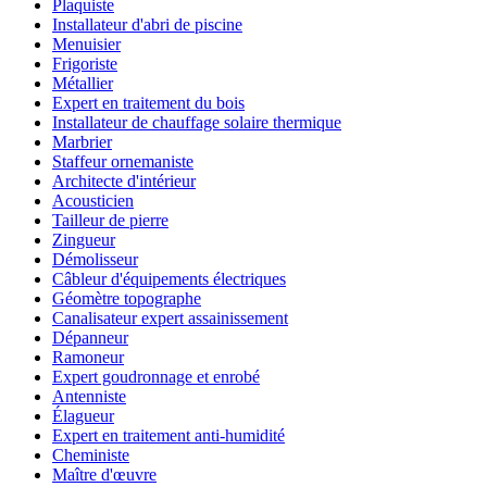
Plaquiste
Installateur d'abri de piscine
Menuisier
Frigoriste
Métallier
Expert en traitement du bois
Installateur de chauffage solaire thermique
Marbrier
Staffeur ornemaniste
Architecte d'intérieur
Acousticien
Tailleur de pierre
Zingueur
Démolisseur
Câbleur d'équipements électriques
Géomètre topographe
Canalisateur expert assainissement
Dépanneur
Ramoneur
Expert goudronnage et enrobé
Antenniste
Élagueur
Expert en traitement anti-humidité
Cheministe
Maître d'œuvre