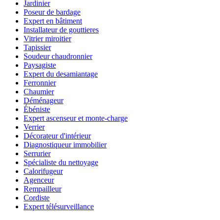
Jardinier
Poseur de bardage
Expert en bâtiment
Installateur de gouttieres
Vitrier miroitier
Tapissier
Soudeur chaudronnier
Paysagiste
Expert du desamiantage
Ferronnier
Chaumier
Déménageur
Ébéniste
Expert ascenseur et monte-charge
Verrier
Décorateur d'intérieur
Diagnostiqueur immobilier
Serrurier
Spécialiste du nettoyage
Calorifugeur
Agenceur
Rempailleur
Cordiste
Expert télésurveillance