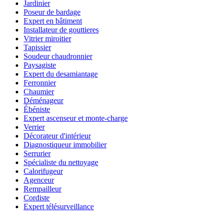
Jardinier
Poseur de bardage
Expert en bâtiment
Installateur de gouttieres
Vitrier miroitier
Tapissier
Soudeur chaudronnier
Paysagiste
Expert du desamiantage
Ferronnier
Chaumier
Déménageur
Ébéniste
Expert ascenseur et monte-charge
Verrier
Décorateur d'intérieur
Diagnostiqueur immobilier
Serrurier
Spécialiste du nettoyage
Calorifugeur
Agenceur
Rempailleur
Cordiste
Expert télésurveillance