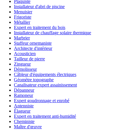
Plaquiste
Installateur d'abri de piscine
Menuisier
Frigoriste
Métallier
Expert en traitement du bois
Installateur de chauffage solaire thermique
Marbrier
Staffeur ornemaniste
Architecte d'intérieur
Acousticien
Tailleur de pierre
Zingueur
Démolisseur
Câbleur d'équipements électriques
Géomètre topographe
Canalisateur expert assainissement
Dépanneur
Ramoneur
Expert goudronnage et enrobé
Antenniste
Élagueur
Expert en traitement anti-humidité
Cheministe
Maître d'œuvre