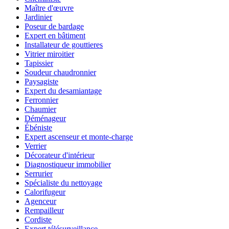
Maître d'œuvre
Jardinier
Poseur de bardage
Expert en bâtiment
Installateur de gouttieres
Vitrier miroitier
Tapissier
Soudeur chaudronnier
Paysagiste
Expert du desamiantage
Ferronnier
Chaumier
Déménageur
Ébéniste
Expert ascenseur et monte-charge
Verrier
Décorateur d'intérieur
Diagnostiqueur immobilier
Serrurier
Spécialiste du nettoyage
Calorifugeur
Agenceur
Rempailleur
Cordiste
Expert télésurveillance