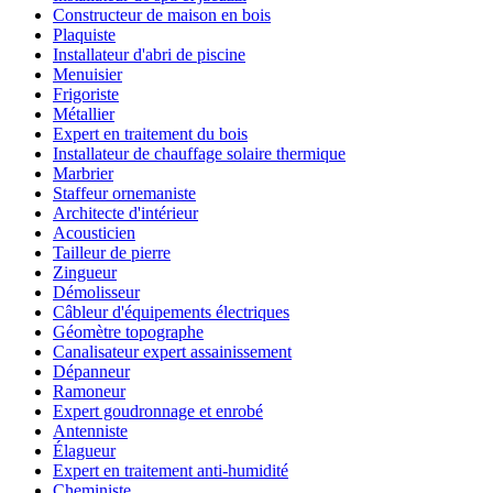
Constructeur de maison en bois
Plaquiste
Installateur d'abri de piscine
Menuisier
Frigoriste
Métallier
Expert en traitement du bois
Installateur de chauffage solaire thermique
Marbrier
Staffeur ornemaniste
Architecte d'intérieur
Acousticien
Tailleur de pierre
Zingueur
Démolisseur
Câbleur d'équipements électriques
Géomètre topographe
Canalisateur expert assainissement
Dépanneur
Ramoneur
Expert goudronnage et enrobé
Antenniste
Élagueur
Expert en traitement anti-humidité
Cheministe