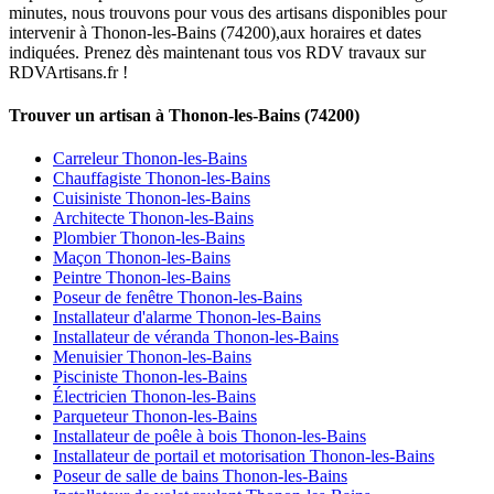
minutes, nous trouvons pour vous des artisans disponibles pour
intervenir à Thonon-les-Bains (74200),aux horaires et dates
indiquées. Prenez dès maintenant tous vos RDV travaux sur
RDVArtisans.fr !
Trouver un artisan à Thonon-les-Bains (74200)
Carreleur Thonon-les-Bains
Chauffagiste Thonon-les-Bains
Cuisiniste Thonon-les-Bains
Architecte Thonon-les-Bains
Plombier Thonon-les-Bains
Maçon Thonon-les-Bains
Peintre Thonon-les-Bains
Poseur de fenêtre Thonon-les-Bains
Installateur d'alarme Thonon-les-Bains
Installateur de véranda Thonon-les-Bains
Menuisier Thonon-les-Bains
Pisciniste Thonon-les-Bains
Électricien Thonon-les-Bains
Parqueteur Thonon-les-Bains
Installateur de poêle à bois Thonon-les-Bains
Installateur de portail et motorisation Thonon-les-Bains
Poseur de salle de bains Thonon-les-Bains