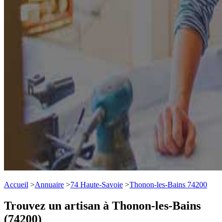
Accueil
>
Annuaire
>
74 Haute-Savoie
>
Thonon-les-Bains 74200
Trouvez un artisan à Thonon-les-Bains
(74200)