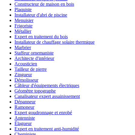
Constructeur de maison en bois
Plaquiste
Installateur d'abri de piscine
Menuisier
Frigoriste
Métallier
Expert en traitement du bois
Installateur de chauffage solaire thermique
Marbrier
Staffeur ornemaniste
Architecte d'intérieur
Acousticien
Tailleur de pierre
Zingueur
Démolisseur
Câbleur d'équipements électriques
Géomètre topographe
Canalisateur expert assainissement
Dépanneur
Ramoneur
Expert goudronnage et enrobé
Antenniste
Élagueur
Expert en traitement anti-humidité
Cheministe