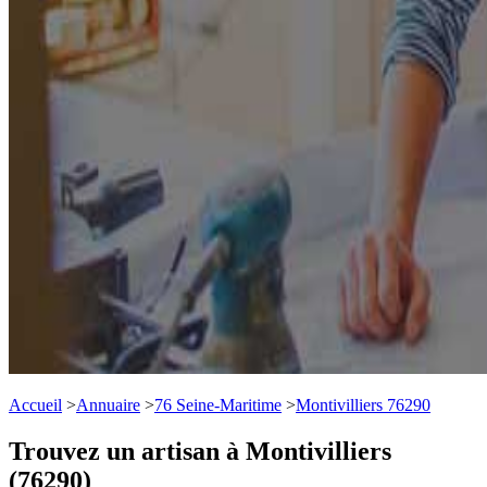
Accueil
>
Annuaire
>
76 Seine-Maritime
>
Montivilliers 76290
Trouvez un artisan à Montivilliers
(76290)