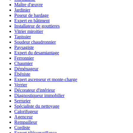
Maître d'œuvre
Jardinier
Poseur de bardage
Expert en bâtiment
Installateur de gouttieres
Vitrier miroitier
Tapissier
Soudeur chaudronnier
Paysagiste
Expert du desamiantage
Ferronnier
Chaumier
Déménageur
Ébéniste
Expert ascenseur et monte-charge
Verrier
Décorateur d'intérieur
Diagnostiqueur immobilier
Serrurier
Spécialiste du nettoyage
Calorifugeur
Agenceur
Rempailleur
Cordiste
Expert télésurveillance