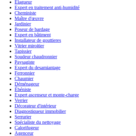
Élagueur
Expert en traitement anti-humidité
Cheministe
Maître d'œuvre
Jardinier
Poseur de bardage
Expert en bâtiment
Installateur de gouttieres
Vitrier miroitier
Tapissier
Soudeur chaudronnier
Paysagiste
Expert du desamiantage
Ferronnier
Chaumier
Déménageur
Ébéniste
Expert ascenseur et monte-charge
Verrier
Décorateur d'intérieur
Diagnostiqueur immobilier
Serrurier
Spécialiste du nettoyage
Calorifugeur
Agenceur