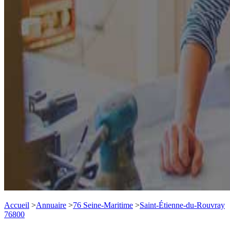
Accueil
>
Annuaire
>
76 Seine-Maritime
>
Saint-Étienne-du-Rouvray
76800