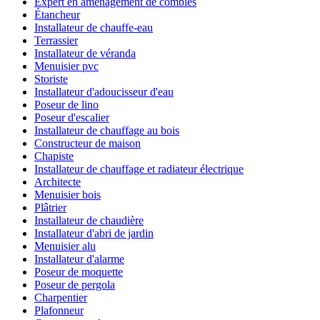
Expert en aménagement de combles
Étancheur
Installateur de chauffe-eau
Terrassier
Installateur de véranda
Menuisier pvc
Storiste
Installateur d'adoucisseur d'eau
Poseur de lino
Poseur d'escalier
Installateur de chauffage au bois
Constructeur de maison
Chapiste
Installateur de chauffage et radiateur électrique
Architecte
Menuisier bois
Plâtrier
Installateur de chaudière
Installateur d'abri de jardin
Menuisier alu
Installateur d'alarme
Poseur de moquette
Poseur de pergola
Charpentier
Plafonneur