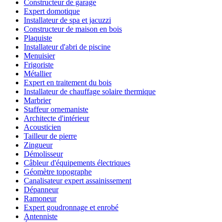
Constructeur de garage
Expert domotique
Installateur de spa et jacuzzi
Constructeur de maison en bois
Plaquiste
Installateur d'abri de piscine
Menuisier
Frigoriste
Métallier
Expert en traitement du bois
Installateur de chauffage solaire thermique
Marbrier
Staffeur ornemaniste
Architecte d'intérieur
Acousticien
Tailleur de pierre
Zingueur
Démolisseur
Câbleur d'équipements électriques
Géomètre topographe
Canalisateur expert assainissement
Dépanneur
Ramoneur
Expert goudronnage et enrobé
Antenniste