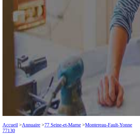
Accueil
>
Annuaire
>
77 Seine-et-Marne
>
Montereau-Fault-Yonne
77130