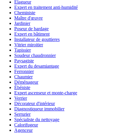
Élagueur
Expert en traitement anti-humidité
Cheministe
Maître d'œuvre
Jardinier
Poseur de bardage
Expert en bâtiment
Installateur de gouttieres
Vitrier miroitier
Tapissier
Soudeur chaudronnier
Paysagiste
Expert du desamiantage
Ferronnier
Chaumier
Déménageur
Ébéniste
Expert ascenseur et monte-charge
Verrier
Décorateur d'intérieur
Diagnostiqueur immobilier
Serrurier
Spécialiste du nettoyage
Calorifugeur
Agenceur