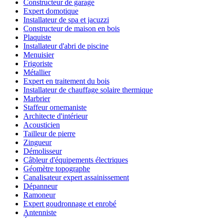
Constructeur de garage
Expert domotique
Installateur de spa et jacuzzi
Constructeur de maison en bois
Plaquiste
Installateur d'abri de piscine
Menuisier
Frigoriste
Métallier
Expert en traitement du bois
Installateur de chauffage solaire thermique
Marbrier
Staffeur ornemaniste
Architecte d'intérieur
Acousticien
Tailleur de pierre
Zingueur
Démolisseur
Câbleur d'équipements électriques
Géomètre topographe
Canalisateur expert assainissement
Dépanneur
Ramoneur
Expert goudronnage et enrobé
Antenniste