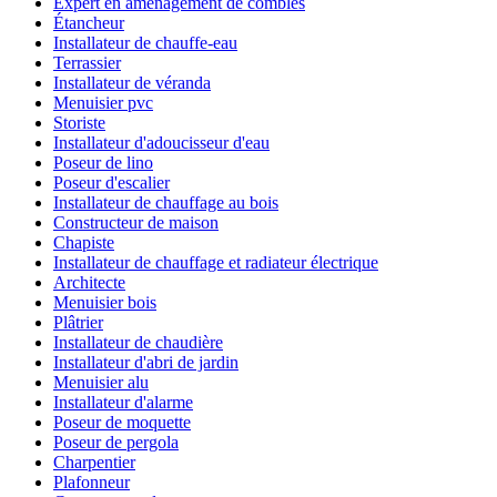
Expert en aménagement de combles
Étancheur
Installateur de chauffe-eau
Terrassier
Installateur de véranda
Menuisier pvc
Storiste
Installateur d'adoucisseur d'eau
Poseur de lino
Poseur d'escalier
Installateur de chauffage au bois
Constructeur de maison
Chapiste
Installateur de chauffage et radiateur électrique
Architecte
Menuisier bois
Plâtrier
Installateur de chaudière
Installateur d'abri de jardin
Menuisier alu
Installateur d'alarme
Poseur de moquette
Poseur de pergola
Charpentier
Plafonneur