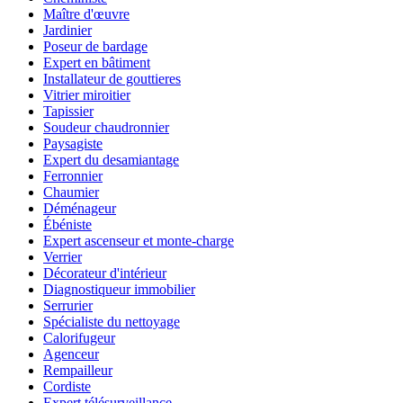
Maître d'œuvre
Jardinier
Poseur de bardage
Expert en bâtiment
Installateur de gouttieres
Vitrier miroitier
Tapissier
Soudeur chaudronnier
Paysagiste
Expert du desamiantage
Ferronnier
Chaumier
Déménageur
Ébéniste
Expert ascenseur et monte-charge
Verrier
Décorateur d'intérieur
Diagnostiqueur immobilier
Serrurier
Spécialiste du nettoyage
Calorifugeur
Agenceur
Rempailleur
Cordiste
Expert télésurveillance