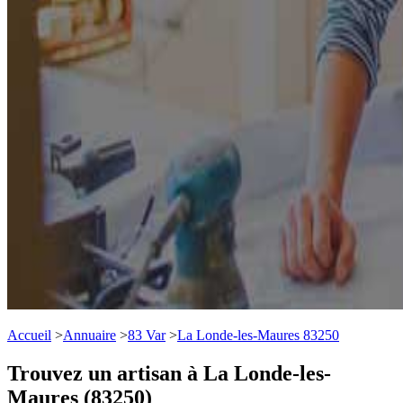
Accueil
>
Annuaire
>
83 Var
>
La Londe-les-Maures 83250
Trouvez un artisan à La Londe-les-
Maures (83250)