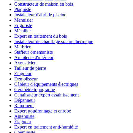
Constructeur de maison en bois
Plaquiste
Installateur d'abri de piscine
Menuisier
Frigoriste
Métallier
Expert en traitement du bois
Installateur de chauffage solaire thermique
Marbrier
Staffeur ornemaniste
Architecte d'intérieur
Acousticien
Tailleur de pierre
Zingueur
Démolisseur
Câbleur d'équipements électriques
Géomètre topographe
Canalisateur expert assainissement
Dépanneur
Ramoneur
Expert goudronnage et enrobé
Antenniste
Élagueur
Expert en traitement anti-humidité
Cheministe