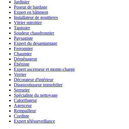
Jardinier
Poseur de bardage
Expert en bâtiment
Installateur de gouttieres
Vitrier miroitier
Tapissier
Soudeur chaudronnier
Paysagiste
Expert du desamiantage
Ferronnier
Chaumier
Déménageur
Ébéniste
Expert ascenseur et monte-charge
Verrier
Décorateur d'intérieur
Diagnostiqueur immobilier
Serrurier
Spécialiste du nettoyage
Calorifugeur
Agenceur
Rempailleur
Cordiste
Expert télésurveillance