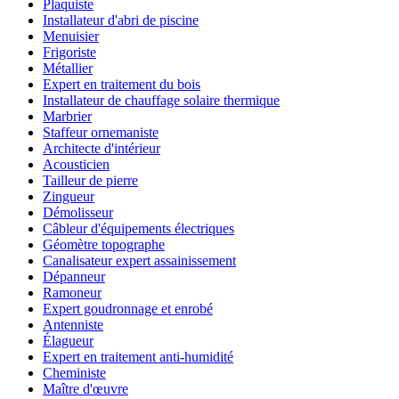
Plaquiste
Installateur d'abri de piscine
Menuisier
Frigoriste
Métallier
Expert en traitement du bois
Installateur de chauffage solaire thermique
Marbrier
Staffeur ornemaniste
Architecte d'intérieur
Acousticien
Tailleur de pierre
Zingueur
Démolisseur
Câbleur d'équipements électriques
Géomètre topographe
Canalisateur expert assainissement
Dépanneur
Ramoneur
Expert goudronnage et enrobé
Antenniste
Élagueur
Expert en traitement anti-humidité
Cheministe
Maître d'œuvre