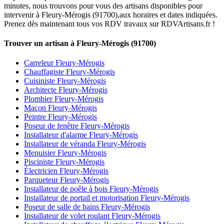
minutes, nous trouvons pour vous des artisans disponibles pour
intervenir à Fleury-Mérogis (91700),aux horaires et dates indiquées.
Prenez dès maintenant tous vos RDV travaux sur RDVArtisans.fr !
Trouver un artisan à Fleury-Mérogis (91700)
Carreleur Fleury-Mérogis
Chauffagiste Fleury-Mérogis
Cuisiniste Fleury-Mérogis
Architecte Fleury-Mérogis
Plombier Fleury-Mérogis
Maçon Fleury-Mérogis
Peintre Fleury-Mérogis
Poseur de fenêtre Fleury-Mérogis
Installateur d'alarme Fleury-Mérogis
Installateur de véranda Fleury-Mérogis
Menuisier Fleury-Mérogis
Pisciniste Fleury-Mérogis
Électricien Fleury-Mérogis
Parqueteur Fleury-Mérogis
Installateur de poêle à bois Fleury-Mérogis
Installateur de portail et motorisation Fleury-Mérogis
Poseur de salle de bains Fleury-Mérogis
Installateur de volet roulant Fleury-Mérogis