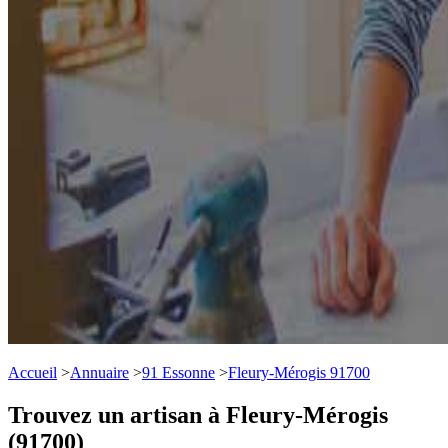
Accueil
>
Annuaire
>
91 Essonne
>
Fleury-Mérogis 91700
Trouvez un artisan à Fleury-Mérogis
(91700)