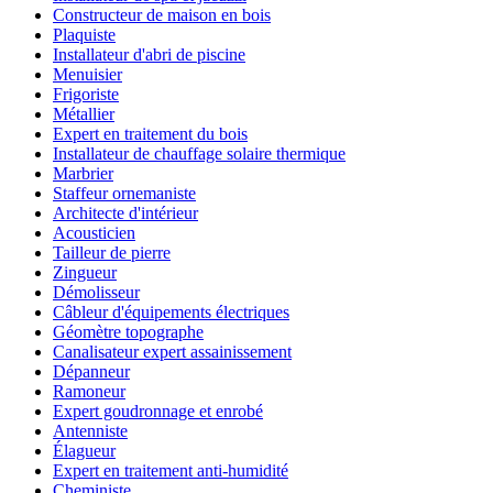
Constructeur de maison en bois
Plaquiste
Installateur d'abri de piscine
Menuisier
Frigoriste
Métallier
Expert en traitement du bois
Installateur de chauffage solaire thermique
Marbrier
Staffeur ornemaniste
Architecte d'intérieur
Acousticien
Tailleur de pierre
Zingueur
Démolisseur
Câbleur d'équipements électriques
Géomètre topographe
Canalisateur expert assainissement
Dépanneur
Ramoneur
Expert goudronnage et enrobé
Antenniste
Élagueur
Expert en traitement anti-humidité
Cheministe