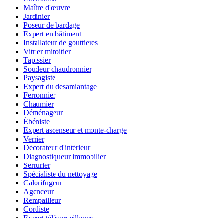
Maître d'œuvre
Jardinier
Poseur de bardage
Expert en bâtiment
Installateur de gouttieres
Vitrier miroitier
Tapissier
Soudeur chaudronnier
Paysagiste
Expert du desamiantage
Ferronnier
Chaumier
Déménageur
Ébéniste
Expert ascenseur et monte-charge
Verrier
Décorateur d'intérieur
Diagnostiqueur immobilier
Serrurier
Spécialiste du nettoyage
Calorifugeur
Agenceur
Rempailleur
Cordiste
Expert télésurveillance