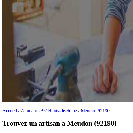
Accueil
>
Annuaire
>
92 Hauts-de-Seine
>
Meudon 92190
Trouvez un artisan à Meudon (92190)