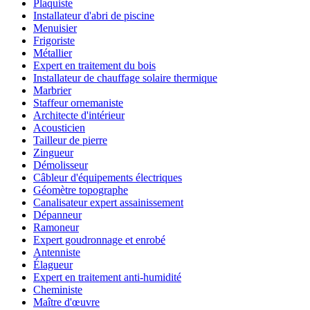
Plaquiste
Installateur d'abri de piscine
Menuisier
Frigoriste
Métallier
Expert en traitement du bois
Installateur de chauffage solaire thermique
Marbrier
Staffeur ornemaniste
Architecte d'intérieur
Acousticien
Tailleur de pierre
Zingueur
Démolisseur
Câbleur d'équipements électriques
Géomètre topographe
Canalisateur expert assainissement
Dépanneur
Ramoneur
Expert goudronnage et enrobé
Antenniste
Élagueur
Expert en traitement anti-humidité
Cheministe
Maître d'œuvre