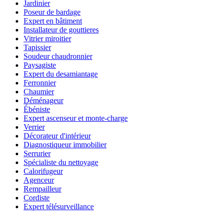
Jardinier
Poseur de bardage
Expert en bâtiment
Installateur de gouttieres
Vitrier miroitier
Tapissier
Soudeur chaudronnier
Paysagiste
Expert du desamiantage
Ferronnier
Chaumier
Déménageur
Ébéniste
Expert ascenseur et monte-charge
Verrier
Décorateur d'intérieur
Diagnostiqueur immobilier
Serrurier
Spécialiste du nettoyage
Calorifugeur
Agenceur
Rempailleur
Cordiste
Expert télésurveillance