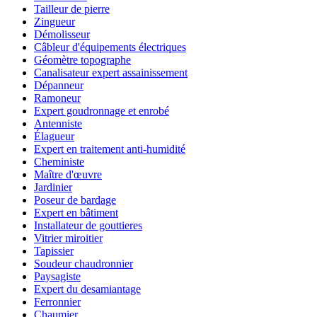
Tailleur de pierre
Zingueur
Démolisseur
Câbleur d'équipements électriques
Géomètre topographe
Canalisateur expert assainissement
Dépanneur
Ramoneur
Expert goudronnage et enrobé
Antenniste
Élagueur
Expert en traitement anti-humidité
Cheministe
Maître d'œuvre
Jardinier
Poseur de bardage
Expert en bâtiment
Installateur de gouttieres
Vitrier miroitier
Tapissier
Soudeur chaudronnier
Paysagiste
Expert du desamiantage
Ferronnier
Chaumier