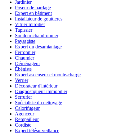
Jardinier
Poseur de bardage
Expert en bâtiment
Installateur de gouttieres
Vitrier miroitier
Tapissier
Soudeur chaudronnier
Paysagiste
Expert du desamiantage
Ferronnier
Chaumier
Déménageur
Ébéniste
Expert ascenseur et monte-charge
Verrier
Décorateur d'intérieur
Diagnostiqueur immobilier
Serrurier
Spécialiste du nettoyage
Calorifugeur
Agenceur
Rempailleur
Cordiste
Expert télésurveillance