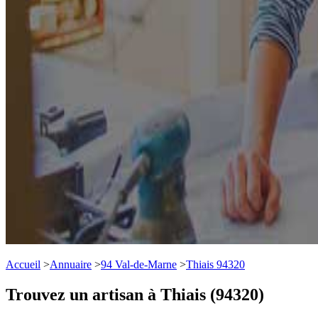
Accueil
>
Annuaire
>
94 Val-de-Marne
>
Thiais 94320
Trouvez un artisan à Thiais (94320)