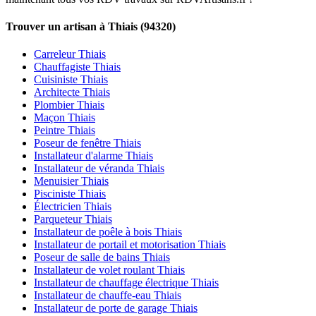
Trouver un artisan à Thiais (94320)
Carreleur Thiais
Chauffagiste Thiais
Cuisiniste Thiais
Architecte Thiais
Plombier Thiais
Maçon Thiais
Peintre Thiais
Poseur de fenêtre Thiais
Installateur d'alarme Thiais
Installateur de véranda Thiais
Menuisier Thiais
Pisciniste Thiais
Électricien Thiais
Parqueteur Thiais
Installateur de poêle à bois Thiais
Installateur de portail et motorisation Thiais
Poseur de salle de bains Thiais
Installateur de volet roulant Thiais
Installateur de chauffage électrique Thiais
Installateur de chauffe-eau Thiais
Installateur de porte de garage Thiais