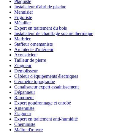
Plaquiste
Installateur d'abri de piscine
Menuisier
Frigoriste
Métallier
Expert en traitement du bois
Installateur de chauffage solaire thermique
Marbrier
Staffeur ornemaniste
Architecte d'intérieur
Acousticien
Tailleur de pierre
Zingueur
Démolisseur
Câbleur d'équipements électriques
Géomètre topographe
Canalisateur expert assainissement
Dépanneur
Ramoneur
Expert goudronnage et enrobé
Antenniste
Élagueur
Expert en traitement anti-humidité
Cheministe
Maître d'œuvre