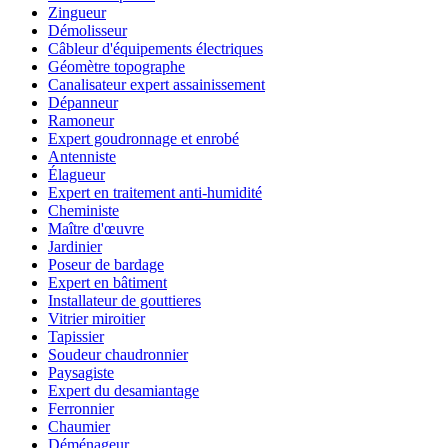
Zingueur
Démolisseur
Câbleur d'équipements électriques
Géomètre topographe
Canalisateur expert assainissement
Dépanneur
Ramoneur
Expert goudronnage et enrobé
Antenniste
Élagueur
Expert en traitement anti-humidité
Cheministe
Maître d'œuvre
Jardinier
Poseur de bardage
Expert en bâtiment
Installateur de gouttieres
Vitrier miroitier
Tapissier
Soudeur chaudronnier
Paysagiste
Expert du desamiantage
Ferronnier
Chaumier
Déménageur