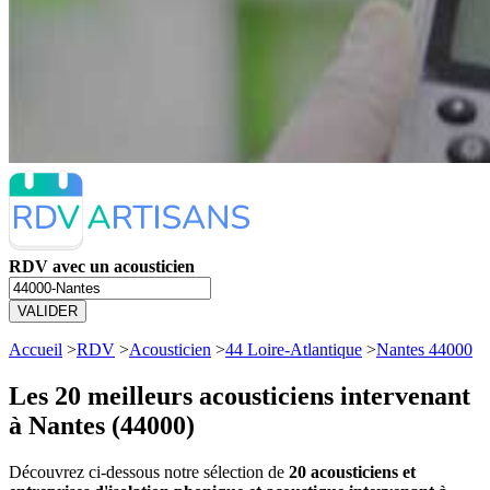
RDV avec un acousticien
VALIDER
Accueil
>
RDV
>
Acousticien
>
44 Loire-Atlantique
>
Nantes 44000
Les 20 meilleurs
acousticiens intervenant
à Nantes (44000)
Découvrez ci-dessous notre sélection de
20 acousticiens et