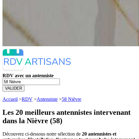
RDV avec un antenniste
VALIDER
Accueil
>
RDV
>
Antenniste
>
58 Nièvre
Les 20 meilleurs
antennistes intervenant
dans la Nièvre (58)
Découvrez ci-dessous notre sélection de
20 antennistes et