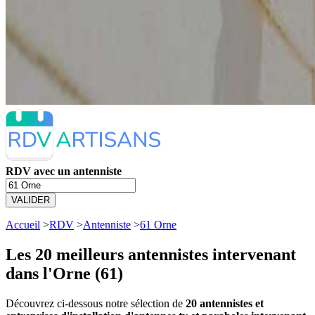
RDV avec un antenniste
VALIDER
Accueil
>
RDV
>
Antenniste
>
61 Orne
Les 20 meilleurs
antennistes intervenant
dans l'Orne (61)
Découvrez ci-dessous notre sélection de
20 antennistes et