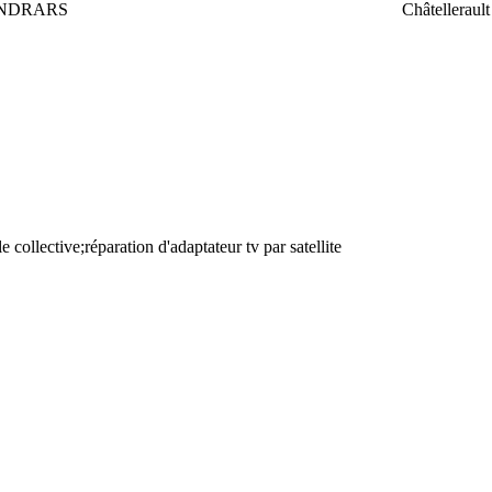
ENDRARS
Châtellerault
 collective;réparation d'adaptateur tv par satellite