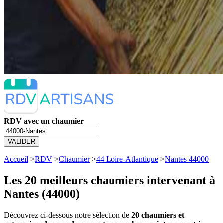
RDV avec un chaumier
VALIDER
Accueil
>
RDV
>
Chaumier
>
44 Loire-Atlantique
>
Nantes 44000
Les 20 meilleurs
chaumiers intervenant à
Nantes (44000)
Découvrez ci-dessous notre sélection de
20 chaumiers et