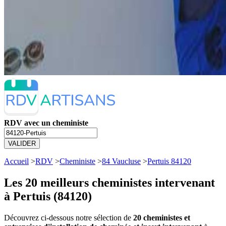
RDV avec un cheministe
VALIDER
Accueil
>
RDV
>
Cheministe
>
84 Vaucluse
>
Pertuis 84120
Les 20 meilleurs
cheministes intervenant
à Pertuis (84120)
Découvrez ci-dessous notre sélection de
20 cheministes et