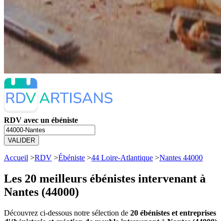
RDV avec un ébéniste
VALIDER
Accueil
>
RDV
>
Ébéniste
>
44 Loire-Atlantique
>
Nantes 44000
Les 20 meilleurs
ébénistes intervenant à
Nantes (44000)
Découvrez ci-dessous notre sélection de
20 ébénistes et entreprises