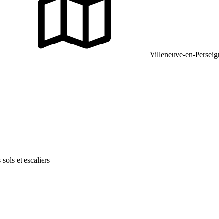
E
Villeneuve-en-Perseig
sols et escaliers