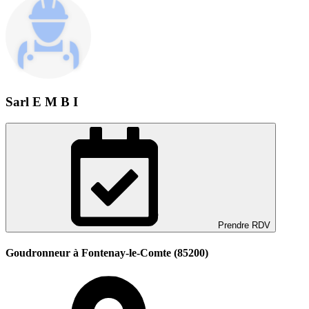
Sarl E M B I
Prendre RDV
Goudronneur à Fontenay-le-Comte (85200)