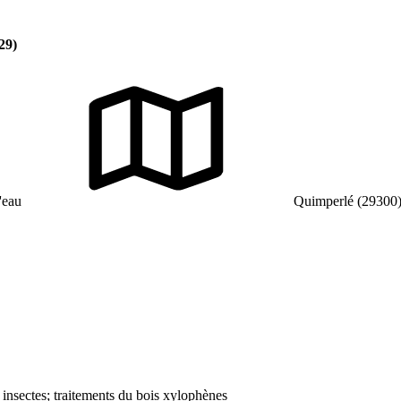
29)
'eau
Quimperlé (29300
 insectes; traitements du bois xylophènes