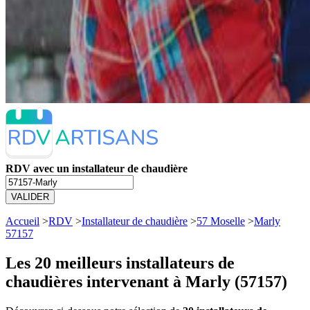
RDV avec un installateur de chaudière
VALIDER
Accueil
>
RDV
>
Installateur de chaudière
>
57 Moselle
>
Marly
57157
Les 20 meilleurs
installateurs de
chaudières intervenant à Marly (57157)