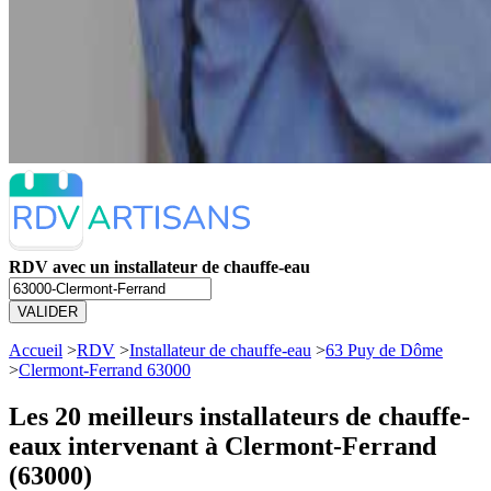
RDV avec un installateur de chauffe-eau
VALIDER
Accueil
>
RDV
>
Installateur de chauffe-eau
>
63 Puy de Dôme
>
Clermont-Ferrand 63000
Les 20 meilleurs
installateurs de chauffe-
eaux intervenant à Clermont-Ferrand
(63000)