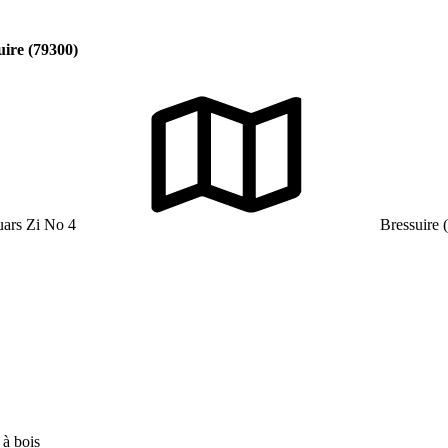
uire (79300)
ars Zi No 4
Bressuire 
 à bois