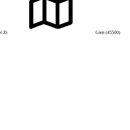
r Zi
Gien (45500)