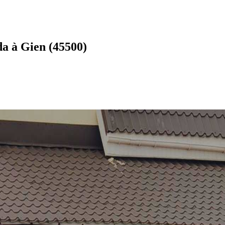
da à Gien (45500)