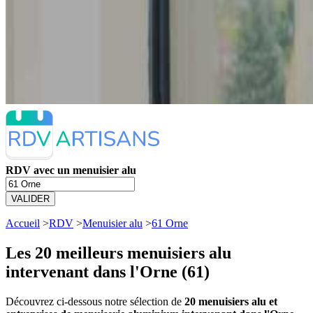
RDV avec un menuisier alu
VALIDER
Accueil
>
RDV
>
Menuisier alu
>
61 Orne
Les 20 meilleurs
menuisiers alu
intervenant dans l'Orne (61)
Découvrez ci-dessous notre sélection de
20 menuisiers alu et